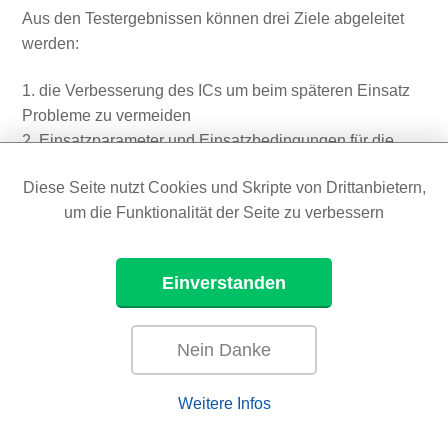
Aus den Testergebnissen können drei Ziele abgeleitet
werden:
die Verbesserung des ICs um beim späteren Einsatz
Probleme zu vermeiden
Einsatzparameter und Einsatzbedingungen für die
störfreie Verwendung des ICs auf Komponenten und
Diese Seite nutzt Cookies und Skripte von Drittanbietern,
der IC-Anwender kann anhand der Langer-EMV-
um die Funktionalität der Seite zu verbessern
Parameter des ICs sich den auf seine Applikation
passenden IC auswählen.
Einverstanden
Dem Elektronikentwickler stehen somit Verfahren und
Informationen zur Verfügung, mit denen er direkt an
seinem Arbeitsplatz die EMV einer komplexen
Nein Danke
Komponente voraus planen, während des
Entwicklungsprozesses messen und modifizieren kann.
Weitere Infos
Die Entwicklung ist effektiver, zeitsparender und
Komponentenprüfungen in einer EMV-Kammer sind nicht