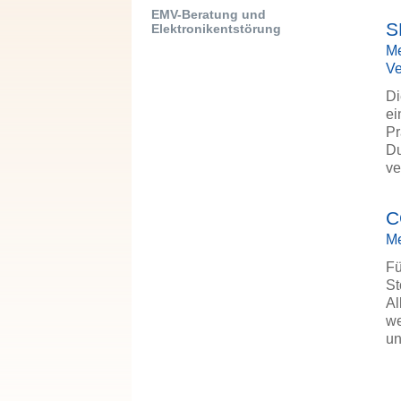
EMV-Beratung und
S
Elektronikentstörung
Me
Ve
Di
ei
Pr
Du
ve
C
Me
Fü
St
Al
we
un