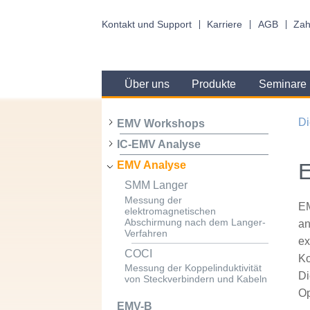
Kontakt und Support
Karriere
AGB
Zah
Über uns
Produkte
Seminare
Di
EMV Workshops
IC-EMV Analyse
EMV Analyse
SMM Langer
Messung der
EM
elektromagnetischen
Abschirmung nach dem Langer-
an
Verfahren
ex
COCI
Ko
Messung der Koppelinduktivität
Di
von Steckverbindern und Kabeln
Op
EMV-B