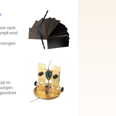
r-
wie stark
mpft wird.
annungen
ügt im
ssungen
ngeordnet