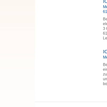
I
Me
6
Be
el
3 
61
Le
I
Me
Be
ei
zu
un
bo