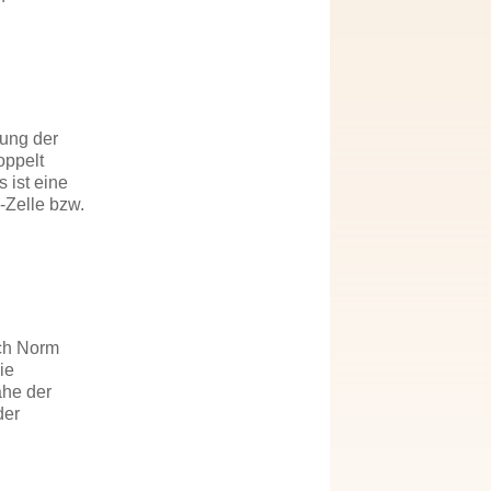
lung der
oppelt
 ist eine
-Zelle bzw.
ach Norm
ie
ahe der
der