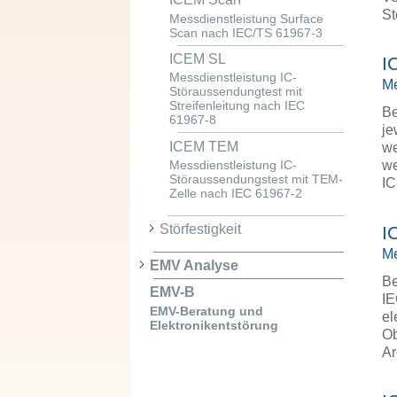
St
Messdienstleistung Surface
Scan nach IEC/TS 61967-3
ICEM SL
I
Messdienstleistung IC-
Me
Störaussendungtest mit
Streifenleitung nach IEC
Be
61967-8
je
ICEM TEM
we
we
Messdienstleistung IC-
Störaussendungstest mit TEM-
IC
Zelle nach IEC 61967-2
Störfestigkeit
I
Me
EMV Analyse
Be
EMV-B
IE
EMV-Beratung und
el
Elektronikentstörung
Ob
Ar