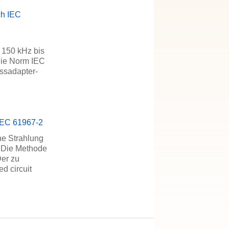
ch IEC
 150 kHz bis
die Norm IEC
essadapter-
 IEC 61967-2
he Strahlung
. Die Methode
Der zu
d circuit