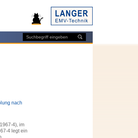
plung nach
1967-4), im
7-4 legt ein
n