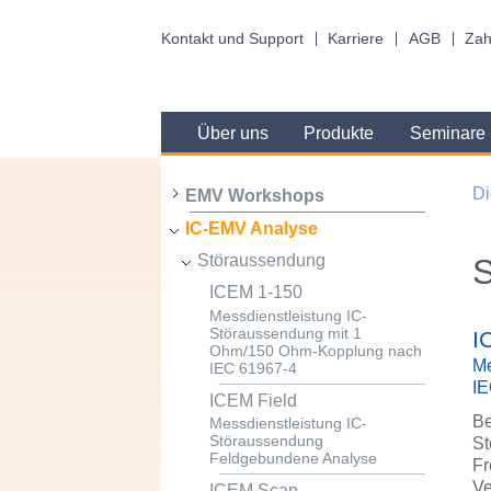
Kontakt und Support
Karriere
AGB
Zah
Über uns
Produkte
Seminare
Di
EMV Workshops
IC-EMV Analyse
Störaussendung
ICEM 1-150
Messdienstleistung IC-
Störaussendung mit 1
I
Ohm/150 Ohm-Kopplung nach
Me
IEC 61967-4
IE
ICEM Field
Be
Messdienstleistung IC-
Störaussendung
St
Feldgebundene Analyse
Fr
Ve
ICEM Scan