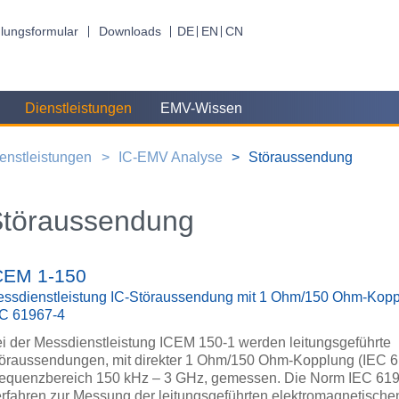
lungsformular
Downloads
DE
EN
CN
Dienstleistungen
EMV-Wissen
enstleistungen
IC-EMV Analyse
Störaussendung
Störaussendung
CEM 1-150
ssdienstleistung IC-Störaussendung mit 1 Ohm/150 Ohm-Kop
C 61967-4
i der Messdienstleistung ICEM 150-1 werden leitungsgeführte
öraussendungen, mit direkter 1 Ohm/150 Ohm-Kopplung (IEC 6
equenzbereich 150 kHz – 3 GHz, gemessen. Die Norm IEC 6196
rfahren zur Messung der leitungsgeführten elektromagnetische