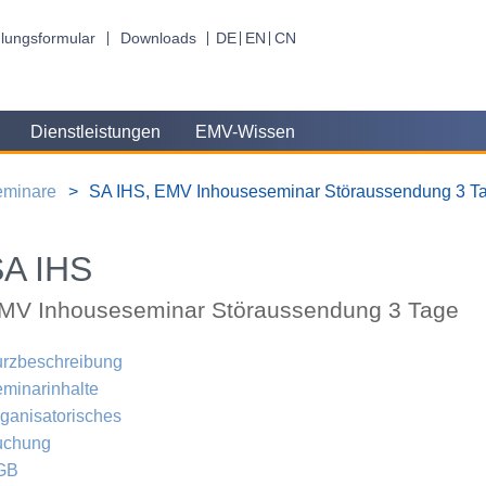
lungsformular
Downloads
DE
EN
CN
Dienstleistungen
EMV-Wissen
eminare
SA IHS, EMV Inhouseseminar Störaussendung 3 T
SA IHS
MV Inhouseseminar Störaussendung 3 Tage
rzbeschreibung
minarinhalte
ganisatorisches
uchung
GB