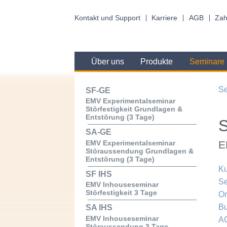
Kontakt und Support
Karriere
AGB
Zah
Über uns
Produkte
Seminare
S
SF-GE
EMV Experimentalseminar
Störfestigkeit Grundlagen &
Entstörung (3 Tage)
SA-GE
E
EMV Experimentalseminar
Störaussendung Grundlagen &
Entstörung (3 Tage)
Ku
SF IHS
Se
EMV Inhouseseminar
Störfestigkeit 3 Tage
Or
B
SA IHS
EMV Inhouseseminar
A
Störaussendung 3 Tage