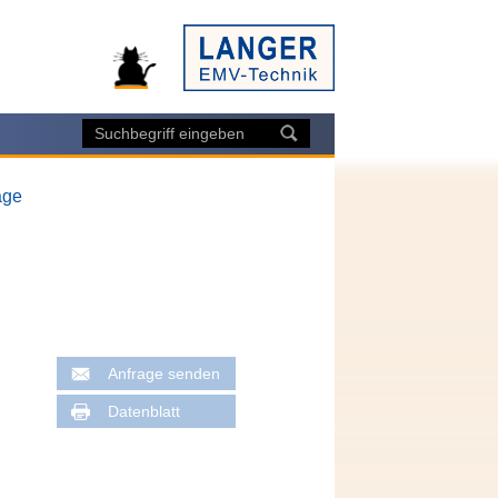
age
Anfrage senden
Datenblatt