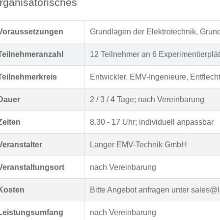
rganisatorisches
Voraussetzungen
Grundlagen der Elektrotechnik, Grund
Teilnehmeranzahl
12 Teilnehmer an 6 Experimentierplä
Teilnehmerkreis
Entwickler, EMV-Ingenieure, Entflecht
Dauer
2 / 3 / 4 Tage; nach Vereinbarung
Zeiten
8.30 - 17 Uhr; individuell anpassbar
Veranstalter
Langer EMV-Technik GmbH
Veranstaltungsort
nach Vereinbarung
Kosten
Bitte Angebot anfragen unter sales@
Leistungsumfang
nach Vereinbarung