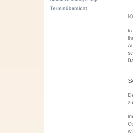
Terminübersicht
K
In
Ih
Au
sc
Ba
S
De
z
Im
Op
wi