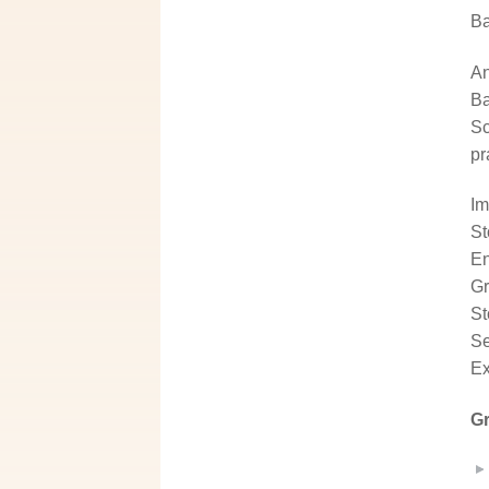
Ba
An
Ba
Sc
pr
Im
St
En
Gr
St
Se
Ex
G