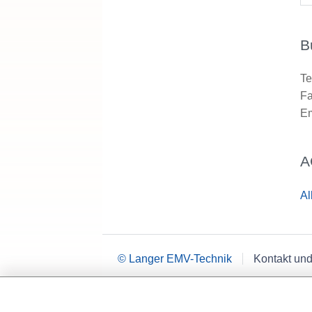
B
Te
Fa
Em
A
Al
© Langer EMV-Technik
Kontakt und