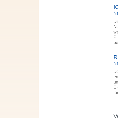
I
Na
Di
Na
we
PI
be
R
Na
Da
en
un
El
fü
V