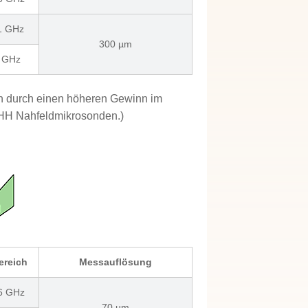
 1 GHz
300 µm
6 GHz
h durch einen höheren Gewinn im
 HH Nahfeldmikrosonden.)
ereich
Messauflösung
 6 GHz
70 µm