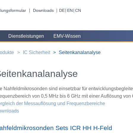
lungsformular
Downloads
DE
EN
CN
Dienstleistungen
EMV-Wissen
odukte
IC Sicherheit
Seitenkanalanalyse
eitenkanalanalyse
e Nahfeldmikrosonden sind einsetzbar für entwicklungsbeglei
equenzbereich von 0,5 MHz bis 6 GHz mit einer Auflösung von 
rgleich der Messauflösung und Frequenzbereiche
ownloads
ahfeldmikrosonden Sets ICR HH H-Feld