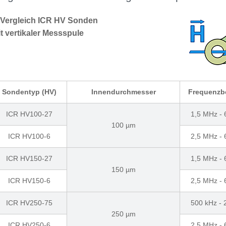
 Vergleich ICR HV Sonden
t vertikaler Messspule
Sondentyp (HV)
Innendurchmesser
Frequenzb
ICR HV100-27
1,5 MHz -
100 µm
ICR HV100-6
2,5 MHz -
ICR HV150-27
1,5 MHz -
150 µm
ICR HV150-6
2,5 MHz -
ICR HV250-75
500 kHz -
250 µm
ICR HV250-6
2,5 MHz -