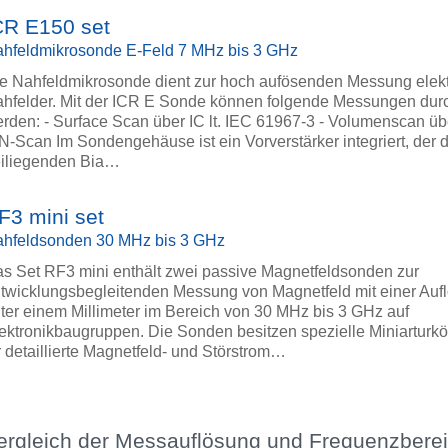
CR E150 set
hfeldmikrosonde E-Feld 7 MHz bis 3 GHz
e Nahfeldmikrosonde dient zur hoch aufösenden Messung elekt
hfelder. Mit der ICR E Sonde können folgende Messungen dur
rden: - Surface Scan über IC lt. IEC 61967-3 - Volumenscan übe
N-Scan Im Sondengehäuse ist ein Vorverstärker integriert, der 
iliegenden Bia…
F3 mini set
hfeldsonden 30 MHz bis 3 GHz
s Set RF3 mini enthält zwei passive Magnetfeldsonden zur
twicklungsbegleitenden Messung von Magnetfeld mit einer Auf
ter einem Millimeter im Bereich von 30 MHz bis 3 GHz auf
ektronikbaugruppen. Die Sonden besitzen spezielle Miniarturkö
r detaillierte Magnetfeld- und Störstrom…
ergleich der Messauflösung und Frequenzbere