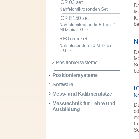
ICR 03 set
Da
Nahfeldmikrosonden Set
Ma
IC
ICR E150 set
be
Nahfeldmikrosonde E-Feld 7
MHz bis 3 GHz
RF3 mini set
N
Nahfeldsonden 30 MHz bis
3 GHz
Da
Ma
Positioniersysteme
So
be
Positioniersysteme
Software
I
Mess- und Kalibrierplätze
Na
Messtechnik für Lehre und
Da
Ausbildung
od
ma
Em
So