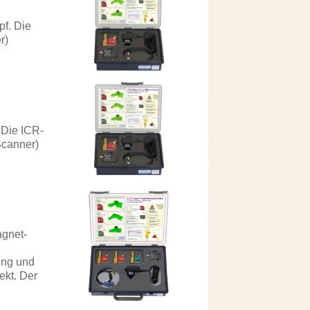
pf. Die
r)
 Die ICR-
Scanner)
agnet-
ung und
ekt. Der