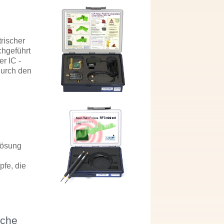
rischer
chgeführt
r IC -
durch den
lösung
pfe, die
iche