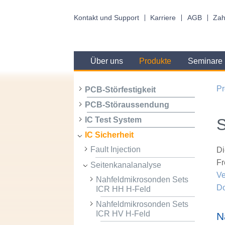
Kontakt und Support
Karriere
AGB
Zah
Über uns
Produkte
Seminare
Pr
PCB-Störfestigkeit
PCB-Störaussendung
S
IC Test System
IC Sicherheit
Fault Injection
Di
Fr
Seitenkanalanalyse
Ve
Nahfeldmikrosonden Sets
D
ICR HH H-Feld
Nahfeldmikrosonden Sets
ICR HV H-Feld
N