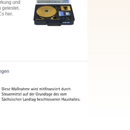
irkung und
 getestet.
s her.
ngen