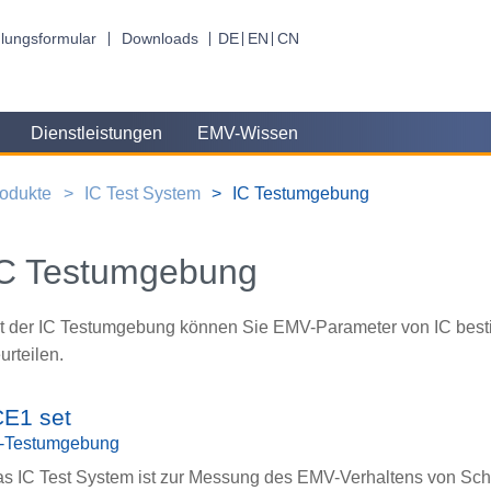
lungsformular
Downloads
DE
EN
CN
Dienstleistungen
EMV-Wissen
odukte
IC Test System
IC Testumgebung
IC Testumgebung
t der IC Testumgebung können Sie EMV-Parameter von IC best
urteilen.
CE1 set
C-Testumgebung
s IC Test System ist zur Messung des EMV-Verhaltens von Sch