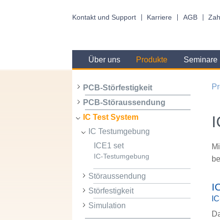
Kontakt und Support
Karriere
AGB
Zah
Über uns
Produkte
Seminare
Pr
PCB-Störfestigkeit
PCB-Störaussendung
IC Test System
IC Testumgebung
ICE1 set
Mi
IC-Testumgebung
be
Störaussendung
I
Störfestigkeit
I
Simulation
Da