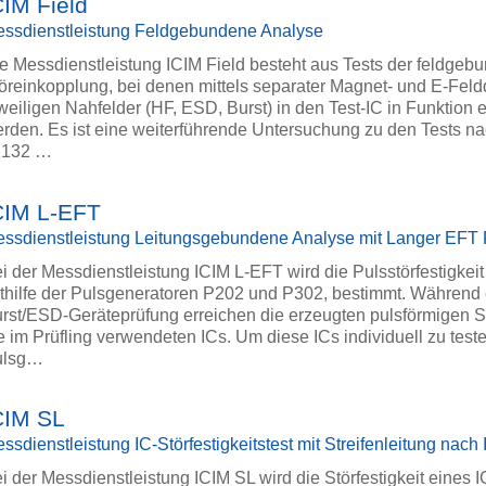
CIM Field
ssdienstleistung Feldgebundene Analyse
e Messdienstleistung ICIM Field besteht aus Tests der feldge
öreinkopplung, bei denen mittels separater Magnet- und E-Feld
weiligen Nahfelder (HF, ESD, Burst) in den Test-IC in Funktion 
rden. Es ist eine weiterführende Untersuchung zu den Tests n
2132 …
CIM L-EFT
ssdienstleistung Leitungsgebundene Analyse mit Langer EFT 
i der Messdienstleistung ICIM L-EFT wird die Pulsstörfestigkeit
thilfe der Pulsgeneratoren P202 und P302, bestimmt. Während 
rst/ESD-Geräteprüfung erreichen die erzeugten pulsförmigen 
e im Prüfling verwendeten ICs. Um diese ICs individuell zu teste
ulsg…
CIM SL
ssdienstleistung IC-Störfestigkeitstest mit Streifenleitung nac
i der Messdienstleistung ICIM SL wird die Störfestigkeit eines 