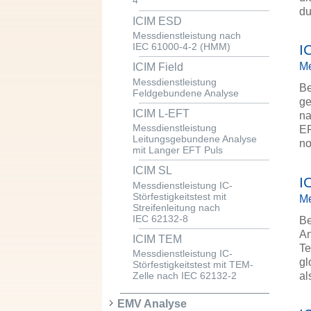
4
du
ICIM ESD
Messdienstleistung nach
IEC 61000-4-2 (HMM)
I
Me
ICIM Field
Messdienstleistung
Be
Feldgebundene Analyse
ge
ICIM L-EFT
na
Messdienstleistung
EF
Leitungsgebundene Analyse
no
mit Langer EFT Puls
ICIM SL
I
Messdienstleistung IC-
Störfestigkeitstest mit
Me
Streifenleitung nach
IEC 62132-8
Be
An
ICIM TEM
Te
Messdienstleistung IC-
gl
Störfestigkeitstest mit TEM-
al
Zelle nach IEC 62132-2
EMV Analyse