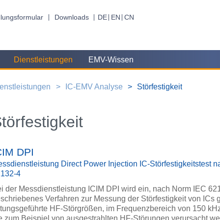
lungsformular
Downloads
DE
EN
CN
Dienstleistungen
EMV-Wissen
enstleistungen
IC-EMV Analyse
Störfestigkeit
törfestigkeit
CIM DPI
ssdienstleistung Direct Power Injection IC-Störfestigkeitstest 
2132-4
i der Messdienstleistung ICIM DPI wird ein, nach Norm IEC 62
schriebenes Verfahren zur Messung der Störfestigkeit von ICs
itungsgeführte HF-Störgrößen, im Frequenzbereich von 150 kHz
e zum Beispiel von ausgestrahlten HF-Störungen verursacht we