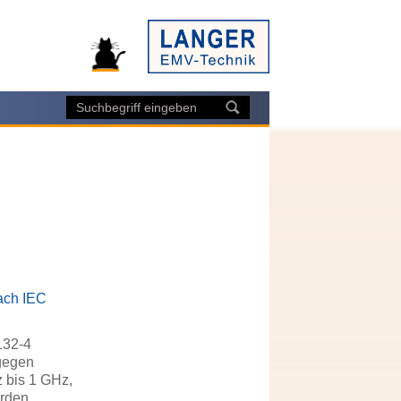
nach IEC
132-4
 gegen
 bis 1 GHz,
rden,