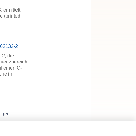
ermittelt.
e (printed
C 62132-2
-2, die
equenzbereich
f einer IC-
che in
ngen