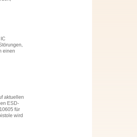
 IC
 Störungen,
h einen
f aktuellen
nden ESD-
 10605 für
istole wird