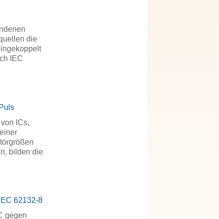
bundenen
quellen die
eingekoppelt
ach IEC
Puls
 von ICs,
einer
Störgrößen
n, bilden die
h IEC 62132-8
IC gegen