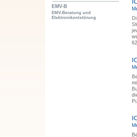
I
EMV-B
Me
EMV-Beratung und
Elektronikentstörung
Di
St
je
we
6
I
Me
Be
mi
Bu
di
P
I
Me
Be