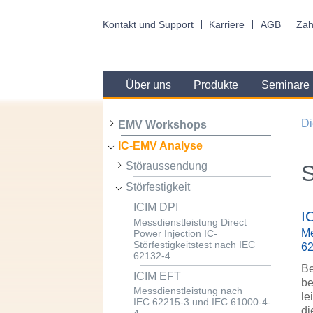
Kontakt und Support
Karriere
AGB
Zah
Über uns
Produkte
Seminare
Di
EMV Workshops
IC-EMV Analyse
Störaussendung
S
Störfestigkeit
ICIM DPI
I
Messdienstleistung Direct
Me
Power Injection IC-
Störfestigkeitstest nach IEC
6
62132-4
Be
ICIM EFT
be
Messdienstleistung nach
le
IEC 62215-3 und IEC 61000-4-
di