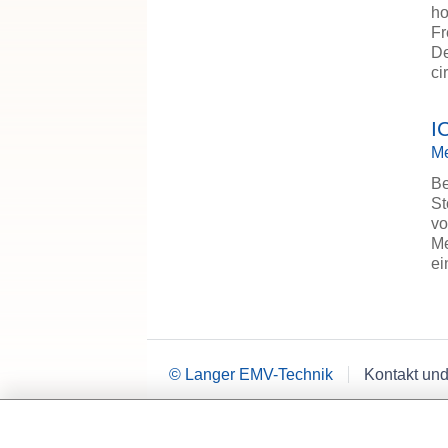
ho
Fr
De
ci
I
Me
Be
St
vo
Me
e
© Langer EMV-Technik
Kontakt und