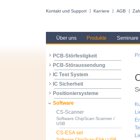
Kontakt und Support
Karriere
AGB
Zah
Über uns
Produkte
Seminare
Pr
PCB-Störfestigkeit
PCB-Störaussendung
IC Test System
IC Sicherheit
S
Positioniersysteme
Software
Ku
CS-Scanner
Li
Software ChipScan-Scanner /
Em
USB
Te
CS-ESA set
Li
Software ChipScan-ESA / USB