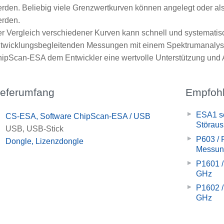
rden. Beliebig viele Grenzwertkurven können angelegt oder als
rden.
r Vergleich verschiedener Kurven kann schnell und systematis
twicklungsbegleitenden Messungen mit einem Spektrumanalysat
ipScan-ESA dem Entwickler eine wertvolle Unterstützung und A
ieferumfang
Empfohl
ESA1 se
x
CS-ESA, Software ChipScan-ESA / USB
Störau
x
USB, USB-Stick
P603 / 
x
Dongle, Lizenzdongle
Messun
P1601 /
GHz
P1602 /
GHz