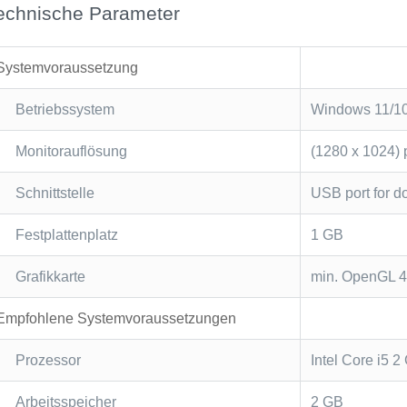
echnische Parameter
Systemvoraussetzung
Betriebssystem
Windows 11/10 
Monitorauflösung
(1280 x 1024) 
Schnittstelle
USB port for d
Festplattenplatz
1 GB
Grafikkarte
min. OpenGL 4
Empfohlene Systemvoraussetzungen
Prozessor
Intel Core i5 
Arbeitsspeicher
2 GB