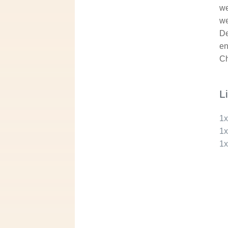
we
we
De
en
Ch
L
1
1
1