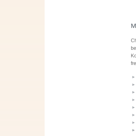
M
Ch
be
Ko
fr