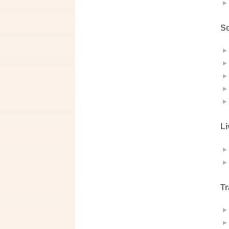
Sc
Li
Tr