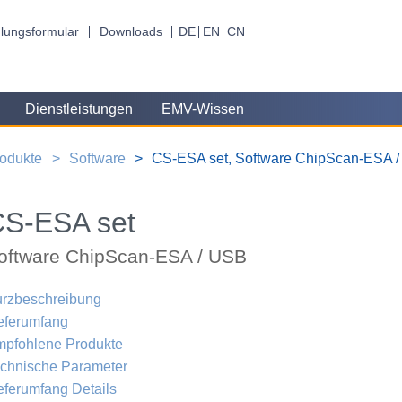
lungsformular
Downloads
DE
EN
CN
Dienstleistungen
EMV-Wissen
odukte
Software
CS-ESA set, Software ChipScan-ESA 
CS-ESA set
oftware ChipScan-ESA / USB
rzbeschreibung
eferumfang
pfohlene Produkte
chnische Parameter
eferumfang Details