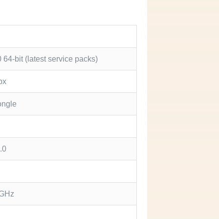
64-bit (latest service packs)
px
ongle
.0
2 GHz