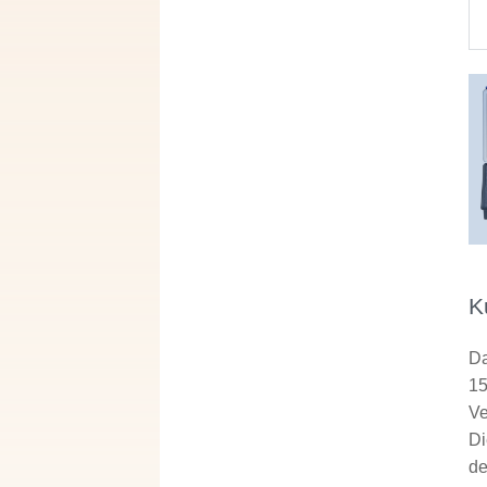
K
Da
15
Ve
Di
de