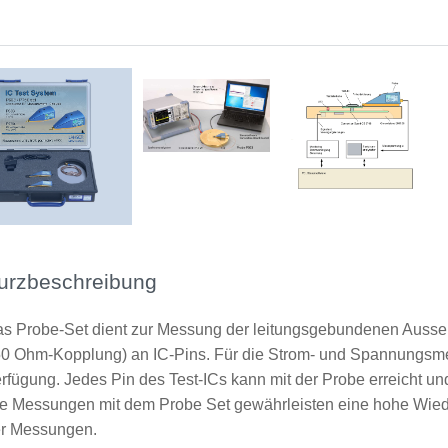
Anwendung mit P603
Schema Messaufbau mit P750
urzbeschreibung
s Probe-Set dient zur Messung der leitungsgebundenen Ausse
0 Ohm-Kopplung) an IC-Pins. Für die Strom- und Spannungsmes
rfügung. Jedes Pin des Test-ICs kann mit der Probe erreicht un
e Messungen mit dem Probe Set gewährleisten eine hohe Wiede
r Messungen.