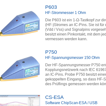
P603
HF-Strommesser 1 Ohm
Die P603 ist ein 1-Ω-Tastkopf zur 
(HF-)Stromes an IC-Pins. Sie ist fü
(Vdd / Vss) und Signalpins vorges
besitzt einen Pinkontakt, mit dem jed
vermessen werden kann.
P750
HF-Spannungsmesser 150 Ohm
Der HF-Spannungsmesser P750 ents
Kopplungsnetzwerk nach IEC 6196
an IC-Pins. Probe P750 besitzt ein
gekoppelten Eingang, so dass HF-
des Prüflings gemessen werden kö
CS-ESA
Software ChipScan-ESA / USB