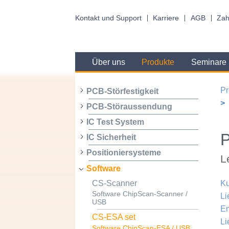
Kontakt und Support
Karriere
AGB
Zah
Über uns
Produkte
Seminare
Pr
PCB-Störfestigkeit
PCB-Störaussendung
IC Test System
P
IC Sicherheit
Positioniersysteme
L
Software
CS-Scanner
Ku
Software ChipScan-Scanner /
Li
USB
Em
CS-ESA set
Li
Software ChipScan-ESA / USB