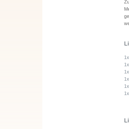
Zu
Me
ge
we
L
1
1
1
1
1
1
L