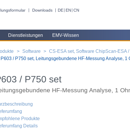
lungsformular
Downloads
DE
EN
CN
Dienstleistungen
EMV-Wissen
odukte
Software
CS-ESA set, Software ChipScan-ESA 
P603 / P750 set, Leitungsgebundene HF-Messung Analyse, 1
603 / P750 set
eitungsgebundene HF-Messung Analyse, 1 Oh
rzbeschreibung
eferumfang
pfohlene Produkte
eferumfang Details