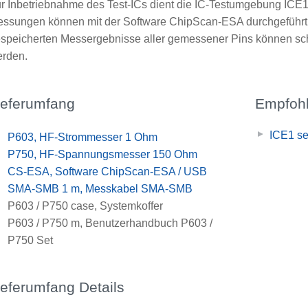
r Inbetriebnahme des Test-ICs dient die IC-Testumgebung ICE
ssungen können mit der Software ChipScan-ESA durchgeführt 
speicherten Messergebnisse aller gemessener Pins können sch
rden.
ieferumfang
Empfohl
ICE1 se
x
P603, HF-Strommesser 1 Ohm
x
P750, HF-Spannungsmesser 150 Ohm
x
CS-ESA, Software ChipScan-ESA / USB
x
SMA-SMB 1 m, Messkabel SMA-SMB
x
P603 / P750 case, Systemkoffer
x
P603 / P750 m, Benutzerhandbuch P603 /
P750 Set
ieferumfang Details