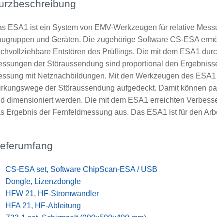
urzbeschreibung
s ESA1 ist ein System von EMV-Werkzeugen für relative Mes
ugruppen und Geräten. Die zugehörige Software CS-ESA ermög
chvollziehbare Entstören des Prüflings. Die mit dem ESA1 dur
ssungen der Störaussendung sind proportional den Ergebniss
ssung mit Netznachbildungen. Mit den Werkzeugen des ESA1 w
rkungswege der Störaussendung aufgedeckt. Damit können 
d dimensioniert werden. Die mit dem ESA1 erreichten Verbesse
s Ergebnis der Fernfeldmessung aus. Das ESA1 ist für den Arbei
ieferumfang
x
CS-ESA set, Software ChipScan-ESA / USB
x
Dongle, Lizenzdongle
x
HFW 21, HF-Stromwandler
x
HFA 21, HF-Ableitung