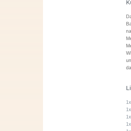
K
Da
Ba
na
Me
Me
Wi
un
da
L
1
1
1
1