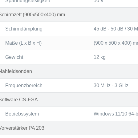
Spannungsfestigkeit
50 V
Schirmzelt (900x500x400) mm
Schirmdämpfung
45 dB - 50 dB / 30 
Maße (L x B x H)
(900 x 500 x 400) 
Gewicht
12 kg
Nahfeldsonden
Frequenzbereich
30 MHz - 3 GHz
Software CS-ESA
Betriebssystem
Windows 11/10 64-bit
Vorverstärker PA 203