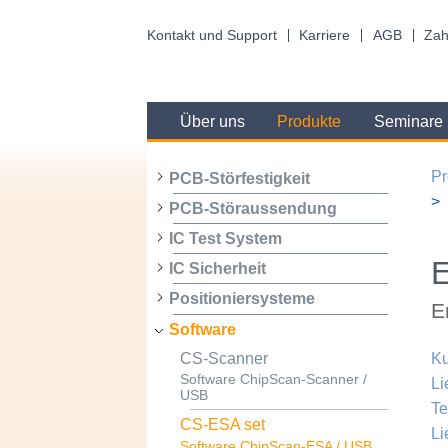
Kontakt und Support
Karriere
AGB
Zah
Über uns
Produkte
Seminare
Pr
PCB-Störfestigkeit
PCB-Störaussendung
IC Test System
E
IC Sicherheit
Positioniersysteme
E
Software
CS-Scanner
Ku
Software ChipScan-Scanner /
Li
USB
Te
CS-ESA set
Li
Software ChipScan-ESA / USB