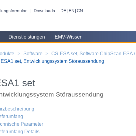
lungsformular
Downloads
DE
EN
CN
Dienstleistungen
EMV-Wissen
odukte
Software
CS-ESA set, Software ChipScan-ESA 
ESA1 set, Entwicklungssystem Störaussendung
SA1 set
ntwicklungssystem Störaussendung
rzbeschreibung
eferumfang
chnische Parameter
eferumfang Details