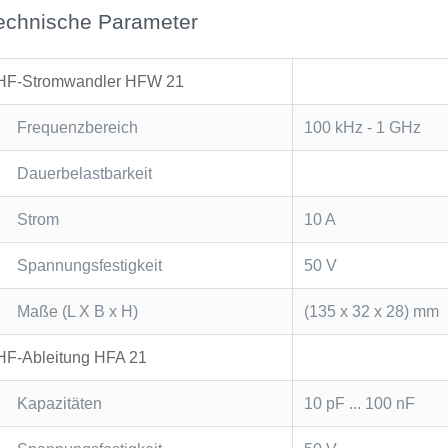
echnische Parameter
HF-Stromwandler HFW 21
Frequenzbereich
100 kHz - 1 GHz
Dauerbelastbarkeit
Strom
10 A
Spannungsfestigkeit
50 V
Maße (L X B x H)
(135 x 32 x 28) mm
HF-Ableitung HFA 21
Kapazitäten
10 pF ... 100 nF