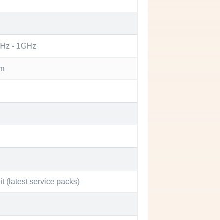
MHz - 1GHz
mm
 (latest service packs)