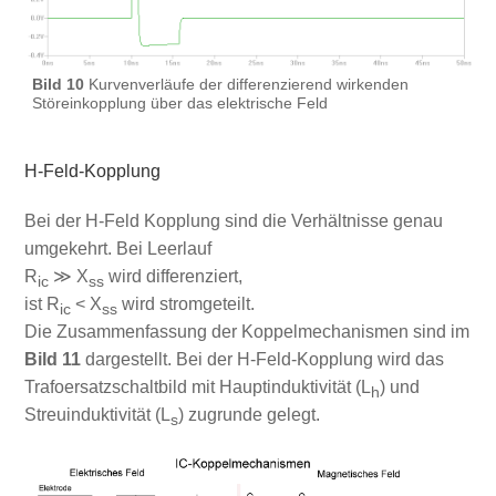
Bild 10
Kurvenverläufe der differenzierend wirkenden
Störeinkopplung über das elektrische Feld
H-Feld-Kopplung
Bei der H-Feld Kopplung sind die Verhältnisse genau
umgekehrt. Bei Leerlauf
R
≫ X
wird differenziert,
ic
ss
ist R
< X
wird stromgeteilt.
ic
ss
Die Zusammenfassung der Koppelmechanismen sind im
Bild 11
dargestellt. Bei der H-Feld-Kopplung wird das
Trafoersatzschaltbild mit Hauptinduktivität (L
) und
h
Streuinduktivität (L
) zugrunde gelegt.
s