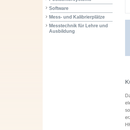
Software
Mess- und Kalibrierplätze
Messtechnik für Lehre und
Ausbildung
K
Da
el
so
er
HH