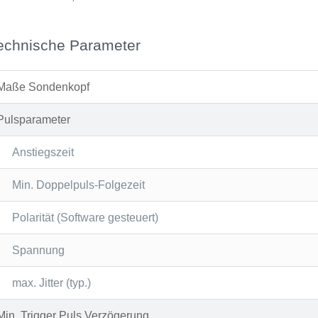
echnische Parameter
Maße Sondenkopf
Pulsparameter
Anstiegszeit
Min. Doppelpuls-Folgezeit
Polarität (Software gesteuert)
Spannung
max. Jitter (typ.)
Min. Trigger Puls Verzögerung