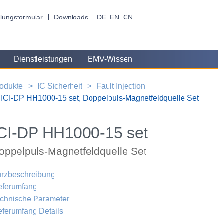
lungsformular
Downloads
DE
EN
CN
Dienstleistungen
EMV-Wissen
odukte
IC Sicherheit
Fault Injection
ICI-DP HH1000-15 set, Doppelpuls-Magnetfeldquelle Set
CI-DP HH1000-15 set
oppelpuls-Magnetfeldquelle Set
rzbeschreibung
eferumfang
chnische Parameter
eferumfang Details