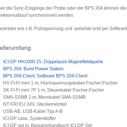
er die Sync-Eingänge der Probe oder der BPS 204 können die 
nktionsablauf synchronisiert werden.
rameter wie z.B. Pulsspannung und -polarität sind per Software 
ieferumfang
x
ICI-DP HH1000-15, Doppelpuls-Magnetfeldquelle
x
BPS 204, Burst Power Station
x
BPS 204-Client, Software BPS 204-Client
x
HV FI-FI mini 1 m, Hochspannungskabel Fischer-Fischer
x
SK FI-FI mini 7P 1 m, Steuerkabel Fischer-Fischer
x
SMA-SSMB 1 m, Messkabel SMA-SSMB
x
NT FRI EU 24V, Steckernetzteil
x
USB-AB, USB-Kabel Typ A-B
x
ICI-DP case, Systemkoffer
x
ICI-DP set m, Benutzerhandbuch ICI-DP Set