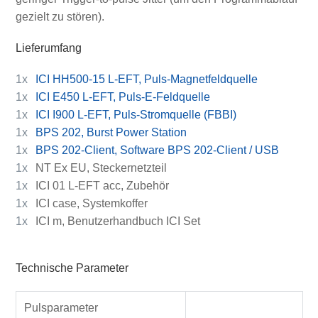
gezielt zu stören).
Lieferumfang
1x
ICI HH500-15 L-EFT, Puls-Magnetfeldquelle
1x
ICI E450 L-EFT, Puls-E-Feldquelle
1x
ICI I900 L-EFT, Puls-Stromquelle (FBBI)
1x
BPS 202, Burst Power Station
1x
BPS 202-Client, Software BPS 202-Client / USB
1x
NT Ex EU, Steckernetzteil
1x
ICI 01 L-EFT acc, Zubehör
1x
ICI case, Systemkoffer
1x
ICI m, Benutzerhandbuch ICI Set
Technische Parameter
Pulsparameter