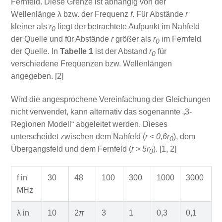
Fernfeld. Diese Grenze ist abhängig von der
Wellenlänge λ bzw. der Frequenz
f
. Für Abstände
r
kleiner als
r
liegt der betrachtete Aufpunkt im Nahfeld
0
der Quelle und für Abstände
r
größer als
r
im Fernfeld
0
der Quelle. In
Tabelle 1
ist der Abstand
r
für
0
verschiedene Frequenzen bzw. Wellenlängen
angegeben. [2]
Wird die angesprochene Vereinfachung der Gleichungen
nicht verwendet, kann alternativ das sogenannte „3-
Regionen Modell“ abgeleitet werden. Dieses
unterscheidet zwischen dem Nahfeld (
r < 0,6r
), dem
0
Übergangsfeld und dem Fernfeld (
r > 5r
). [1, 2]
0
f in
30
48
100
300
1000
3000
MHz
λ in
10
2
π
3
1
0,3
0,1