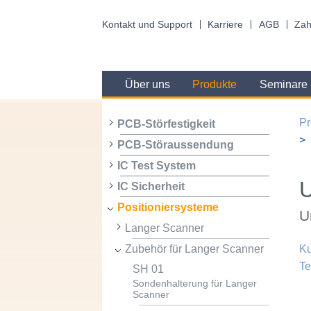
Kontakt und Support
Karriere
AGB
Zah
Über uns
Produkte
Seminare
Pr
PCB-Störfestigkeit
PCB-Störaussendung
IC Test System
IC Sicherheit
Positioniersysteme
U
Langer Scanner
Zubehör für Langer Scanner
Ku
Te
SH 01
Sondenhalterung für Langer
Scanner