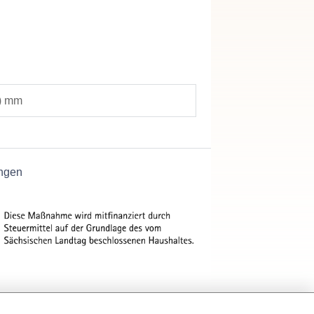
8) mm
ngen