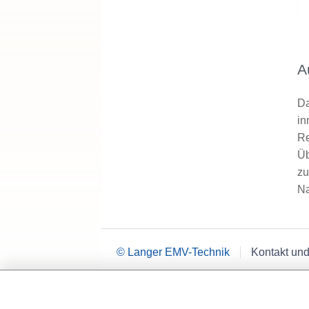
A
Da
in
Re
Üb
zu
Na
© Langer EMV-Technik
Kontakt und