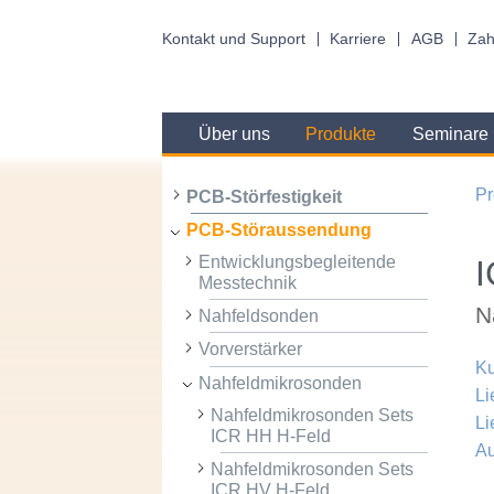
Kontakt und Support
Karriere
AGB
Zah
Über uns
Produkte
Seminare
Pr
PCB-Störfestigkeit
PCB-Störaussendung
Entwicklungsbegleitende
I
Messtechnik
N
Nahfeldsonden
Vorverstärker
Ku
Nahfeldmikrosonden
Li
Nahfeldmikrosonden Sets
Li
ICR HH H-Feld
Au
Nahfeldmikrosonden Sets
ICR HV H-Feld