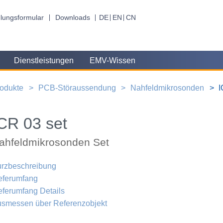
lungsformular
Downloads
DE
EN
CN
Dienstleistungen
EMV-Wissen
odukte
PCB-Störaussendung
Nahfeldmikrosonden
I
CR 03 set
ahfeldmikrosonden Set
rzbeschreibung
eferumfang
eferumfang Details
smessen über Referenzobjekt