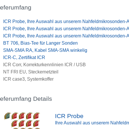
ieferumfang
x
ICR Probe, Ihre Auswahl aus unserem Nahfeldmikrosonden-
x
ICR Probe, Ihre Auswahl aus unserem Nahfeldmikrosonden-
x
ICR Probe, Ihre Auswahl aus unserem Nahfeldmikrosonden-
x
BT 706, Bias-Tee für Langer Sonden
x
SMA-SMA RA, Kabel SMA-SMA winkelig
x
ICR-C, Zertifikat ICR
x
ICR Corr, Korrekturkennlinien ICR / USB
x
NT FRI EU, Steckernetzteil
x
ICR case3, Systemkoffer
ieferumfang Details
ICR Probe
Ihre Auswahl aus unserem Nahfeld