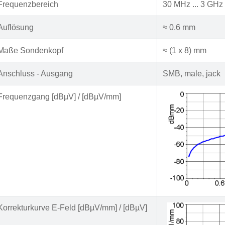
Frequenzbereich
30 MHz ... 3 GHz
Auflösung
≈ 0.6 mm
Maße Sondenkopf
≈ (1 x 8) mm
Anschluss - Ausgang
SMB, male, jack
Frequenzgang [dBµV] / [dBµV/mm]
Korrekturkurve E-Feld [dBµV/mm] / [dBµV]