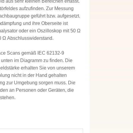
 aus sehr kleinen Bereichen erfasst.
törfeldes aufzufinden. Zur Messung
achbaugruppe geführt bzw. aufgesetzt.
mdämpfung und ihre Oberseite ist
alysator oder ein Oszilloskop mit 50 Ω
50 Ω Abschlusswiderstand.
face Scans gemäß IEC 62132-9
t unten im Diagramm zu finden. Die
eldstärke erhalten Sie von unserem
plung nicht in der Hand gehalten
ung zur Umgebung sorgen muss. Die
den an Personen oder Geräten, die
stehen.