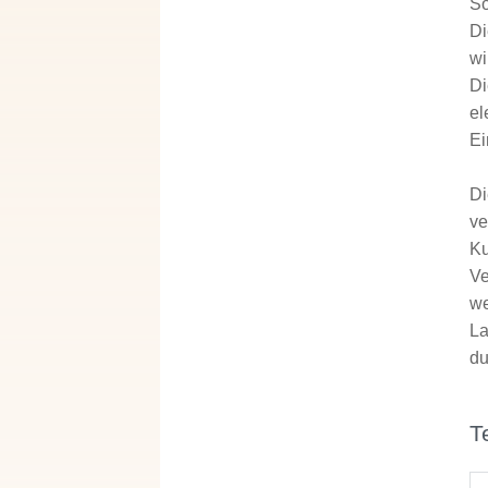
So
Di
wi
Di
el
Ei
Di
ve
Ku
Ve
we
La
du
T