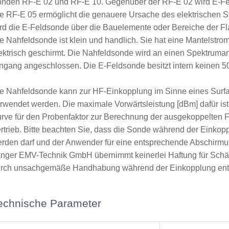
nden RF-E 02 und RF-E 10. Gegenüber der RF-E 02 wird E-Feld
e RF-E 05 ermöglicht die genauere Ursache des elektrischen S
rd die E-Feldsonde über die Bauelemente oder Bereiche der Fl
e Nahfeldsonde ist klein und handlich. Sie hat eine Mantelstro
ektrisch geschirmt. Die Nahfeldsonde wird an einen Spektruman
ngang angeschlossen. Die E-Feldsonde besitzt intern keinen 
e Nahfeldsonde kann zur HF-Einkopplung im Sinne eines Sur
rwendet werden. Die maximale Vorwärtsleistung [dBm] dafür is
rve für den Probenfaktor zur Berechnung der ausgekoppelten F
rtrieb. Bitte beachten Sie, dass die Sonde während der Einkop
rden darf und der Anwender für eine entsprechende Abschirm
nger EMV-Technik GmbH übernimmt keinerlei Haftung für Schä
rch unsachgemäße Handhabung während der Einkopplung ent
echnische Parameter