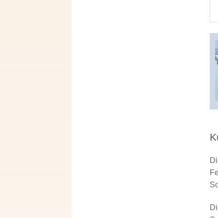
K
Di
Fe
So
Di