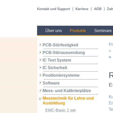
Kontakt und Support
Karriere
AGB
Zah
Über uns
Produkte
Seminare
Pr
PCB-Störfestigkeit
PCB-Störaussendung
IC Test System
IC Sicherheit
Positioniersysteme
Software
E
Mess- und Kalibrierplätze
Ku
Messtechnik für Lehre und
Ausbildung
Em
Te
EMC-Basic 1 set