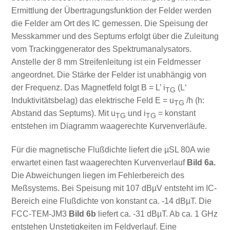
Ermittlung der Übertragungsfunktion der Felder werden
die Felder am Ort des IC gemessen. Die Speisung der
Messkammer und des Septums erfolgt über die Zuleitung
vom Trackinggenerator des Spektrumanalysators.
Anstelle der 8 mm Streifenleitung ist ein Feldmesser
angeordnet. Die Stärke der Felder ist unabhängig von
der Frequenz. Das Magnetfeld folgt B = L’ i
(L‘
TG
Induktivitätsbelag) das elektrische Feld E = u
/h (h:
TG
Abstand das Septums). Mit u
und i
= konstant
TG
TG
entstehen im Diagramm waagerechte Kurvenverläufe.
Für die magnetische Flußdichte liefert die µSL 80A wie
erwartet einen fast waagerechten Kurvenverlauf
Bild 6a.
Die Abweichungen liegen im Fehlerbereich des
Meßsystems. Bei Speisung mit 107 dBµV entsteht im IC-
Bereich eine Flußdichte von konstant ca. -14 dBµT. Die
FCC-TEM-JM3
Bild 6b
liefert ca. -31 dBµT. Ab ca. 1 GHz
entstehen Unstetigkeiten im Feldverlauf. Eine