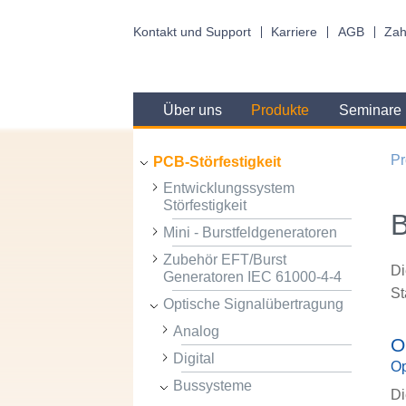
Kontakt und Support
Karriere
AGB
Zah
Über uns
Produkte
Seminare
Pr
PCB-Störfestigkeit
Entwicklungssystem
Störfestigkeit
Mini - Burstfeldgeneratoren
Zubehör EFT/Burst
Di
Generatoren IEC 61000-4-4
St
Optische Signalübertragung
Analog
O
Digital
Op
Bussysteme
Di