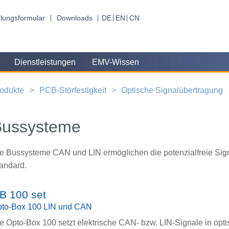
lungsformular
Downloads
DE
EN
CN
Dienstleistungen
EMV-Wissen
odukte
PCB-Störfestigkeit
Optische Signalübertragung
Bussysteme
e Bussysteme CAN und LIN ermöglichen die potenzialfreie Si
andard.
B 100 set
to-Box 100 LIN und CAN
e Opto-Box 100 setzt elektrische CAN- bzw. LIN-Signale in opt