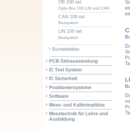
OB 100 set
Si
ei
Opto-Box 100 LIN und CAN
ei
CAN 100 set
Bussystem
C
LIN 100 set
B
Bussystem
Da
Burstdetektor
Si
Po
PCB-Störaussendung
Ta
IC Test System
L
IC Sicherheit
B
Positioniersysteme
Da
Software
vo
Mess- und Kalibrierplätze
Po
Ta
Messtechnik für Lehre und
Ausbildung