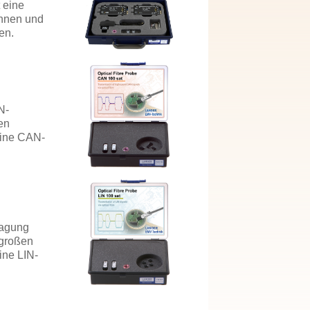
 eine
ennen und
en.
N-
en
eine CAN-
ragung
 großen
ine LIN-