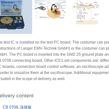
e test IC is installed on the test PC board. The costumer can pr
structions of Langer EMV-Technik GmbH) or the costumer can p
bH. The PC board is inserted into the GND 25 ground plate an
 0708 connecting board. Other ICE1 set components are: differen
 boards, connection board control software, an oscilloscope ad
 order to visualize them at the oscilloscope. Additional equipment
cluded in the scope of delivery as well.
elivery content
x
CB 0708, 连接板