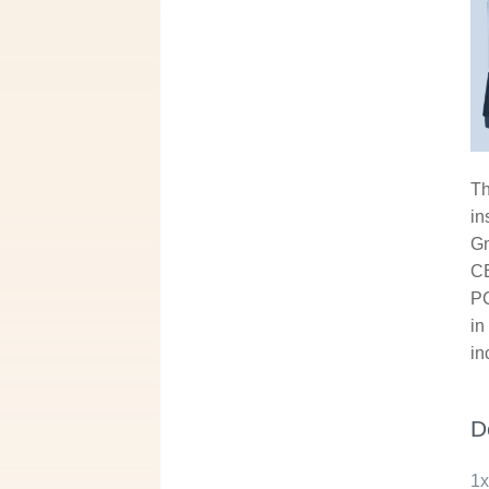
Th
in
Gm
CB
PC
in
in
D
1