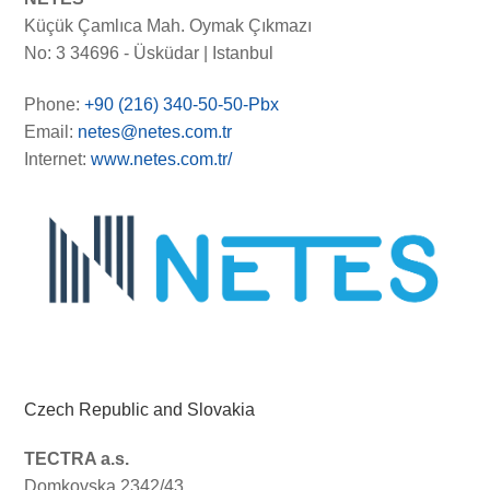
Küçük Çamlıca Mah. Oymak Çıkmazı
No: 3 34696 - Üsküdar | Istanbul
Phone:
+90 (216) 340-50-50-Pbx
Email:
netes@netes.com.tr
Internet:
www.netes.com.tr/
Czech Republic and Slovakia
TECTRA a.s.
Domkovska 2342/43